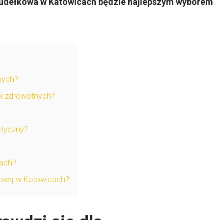
 pudełkowa w Katowicach będzie najlepszym wyborem
nych?
ów zdrowotnych?
?
etyczny?
cach?
łkową w Katowicach?