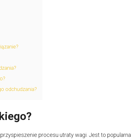
iązanie?
dzania?
go?
ego odchudzania?
akiego?
 przyspieszenie procesu utraty wagi. Jest to popularna