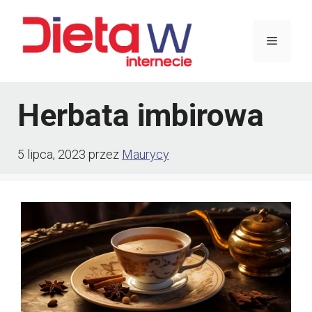
Przejdź
do
Menu
treści
Herbata imbirowa
5 lipca, 2023
przez
Maurycy