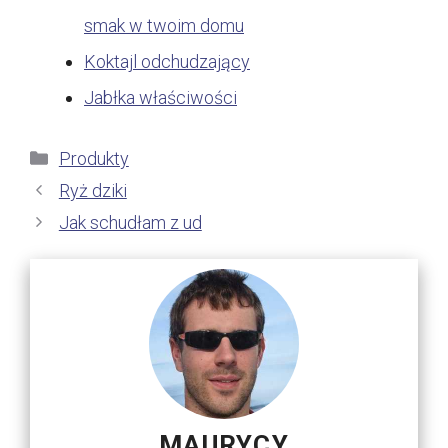
smak w twoim domu
Koktajl odchudzający
Jabłka właściwości
Kategorie
Produkty
Ryż dziki
Jak schudłam z ud
MAURYCY