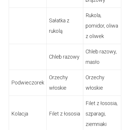
Rukola,
Sałatka z
pomidor, oliwa
rukolą
z oliwek
Chleb razowy,
Chleb razowy
masło
Orzechy
Orzechy
Podwieczorek
włoskie
włoskie
Filet z łososia,
Kolacja
Filet z łososia
szparagi,
ziemniaki