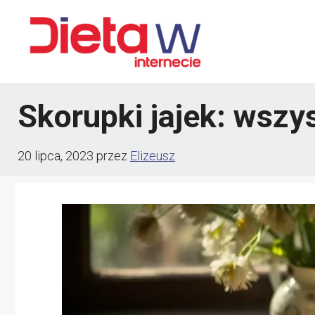
Przejdź
do
treści
Skorupki jajek: wszy
20 lipca, 2023
przez
Elizeusz