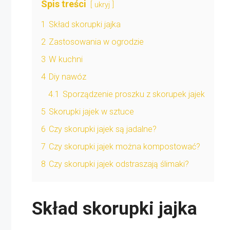
Spis treści
ukryj
1
Skład skorupki jajka
2
Zastosowania w ogrodzie
3
W kuchni
4
Diy nawóz
4.1
Sporządzenie proszku z skorupek jajek
5
Skorupki jajek w sztuce
6
Czy skorupki jajek są jadalne?
7
Czy skorupki jajek można kompostować?
8
Czy skorupki jajek odstraszają ślimaki?
Skład skorupki jajka