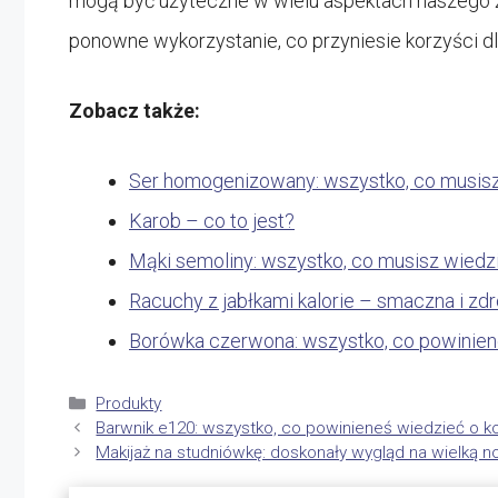
mogą być użyteczne w wielu aspektach naszego ży
ponowne wykorzystanie, co przyniesie korzyści dl
Zobacz także:
Ser homogenizowany: wszystko, co musis
Karob – co to jest?
Mąki semoliny: wszystko, co musisz wiedz
Racuchy z jabłkami kalorie – smaczna i z
Borówka czerwona: wszystko, co powinie
Kategorie
Produkty
Barwnik e120: wszystko, co powinieneś wiedzieć o k
Makijaż na studniówkę: doskonały wygląd na wielką n