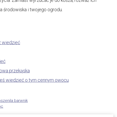
cia. Zamiast wyrzucać je do kosza, rozważ ich
a środowiska i twojego ogrodu.
z wiedzieć
ieć
drowa przekąska
neś wiedzieć o tym cennym owocu
oszenila barwnik
oc