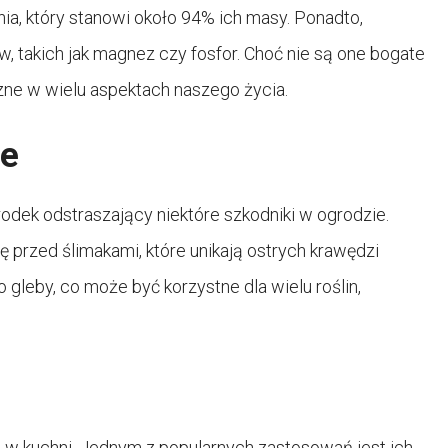
nia, który stanowi około 94% ich masy. Ponadto,
łów, takich jak magnez czy fosfor. Choć nie są one bogate
zne w wielu aspektach naszego życia.
ie
rodek odstraszający niektóre szkodniki w ogrodzie.
ę przed ślimakami, które unikają ostrych krawędzi
 gleby, co może być korzystne dla wielu roślin,
 w kuchni. Jednym z popularnych zastosowań jest ich