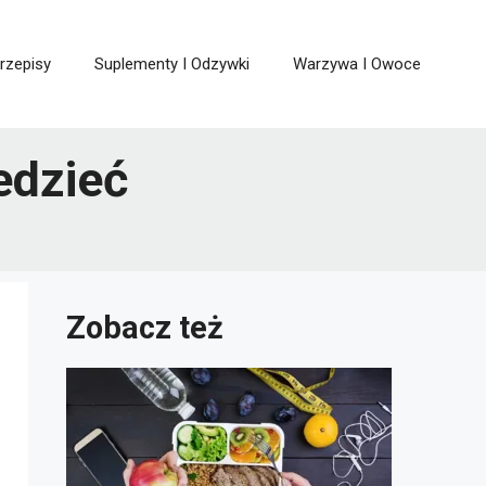
rzepisy
Suplementy I Odzywki
Warzywa I Owoce
edzieć
Zobacz też