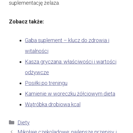
suplementację żelaza.
Zobacz także:
Gaba suplement – klucz do zdrowia i
witalności
Kasza gryczana: właściwości i wartości
odżywcze
Posiłki po treningu
Kamienie w woreczku żółciowym dieta
Wątróbka drobiowa kcal
Kategorie
Diety
Mikołaje czekoladowe: najlepsze przepisy i