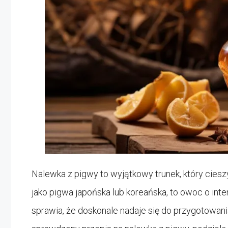
Nalewka z pigwy to wyjątkowy trunek, który ciesz
jako pigwa japońska lub koreańska, to owoc o in
sprawia, że doskonale nadaje się do przygotowania