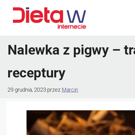
Przejdź
do
treści
Nalewka z pigwy – tr
receptury
29 grudnia, 2023
przez
Marcin