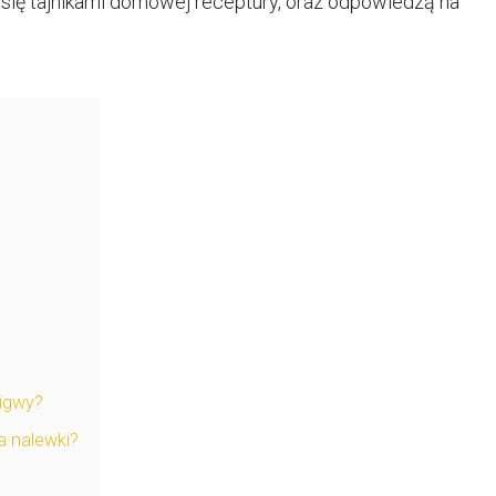
 się tajnikami domowej receptury, oraz odpowiedzą na
pigwy?
 nalewki?