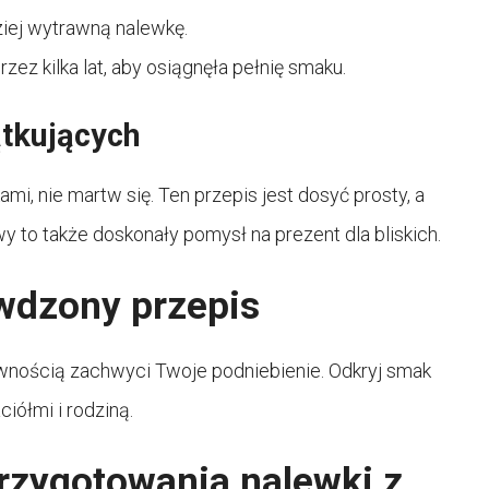
ziej wytrawną nalewkę.
z kilka lat, aby osiągnęła pełnię smaku.
ątkujących
i, nie martw się. Ten przepis jest dosyć prosty, a
 to także doskonały pomysł na prezent dla bliskich.
wdzony przepis
wnością zachwyci Twoje podniebienie. Odkryj smak
ciółmi i rodziną.
rzygotowania nalewki z